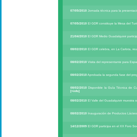
07/05/2010
Jornada técnica para la presentaci
07/05/2010
El GDR constituye la Mesa del Turi
21/04/2010
El GDR Medio Guadalquivir particip
08/02/2010
El GDR celebra, en La Carlota, reun
08/02/2010
Visita del representante para Esp
08/02/2010
Aprobada la segunda fase del pro
08/02/2010
Disponible la Guía Técnica de C
[+info]
08/02/2010
El Valle del Guadalquivir muestra s
08/02/2010
Inauguración de Productos Lácteo
14/12/2009
El GDR participa en el XX Foro S