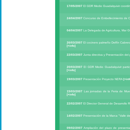
17/05/2007
El GDR Medio Guadalquivir coordina
24/04/2007
Concurso de Embellecimiento de C
04/04/2007
La Delegada de Agricultura, Mar Gim
26/03/2007
El cocinero palmeño Delfín Cabrer
[+info]
22/03/2007
Junta directiva y Presentación de
20/03/2007
El GDR Medio Guadalquivir partici
[+info]
19/03/2007
Presentación Proyecto NERA
[+inf
15/03/2007
Las jornadas de la Feria de Mues
[+info]
22/02/2007
El Director General de Desarrollo R
14/02/2007
Presentación de la Marca "Valle de
09/02/2007
Ampliación del plazo de presenta