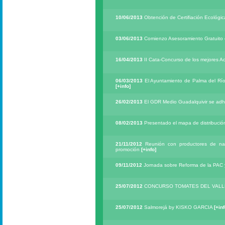
10/06/2013
Obtención de Certifiación Ecológ
03/06/2013
Comienzo Asesoramiento Gratuito e
16/04/2013
II Cata-Concurso de los mejores Ac
06/03/2013
El Ayuntamiento de Palma del Río
[+info]
26/02/2013
El GDR Medio Guadalquivir se adhie
08/02/2013
Presentado el mapa de distribució
21/11/2012
Reunión con productores de nar
promoción
[+info]
09/11/2012
Jornada sobre Reforma de la PAC y
25/07/2012
CONCURSO TOMATES DEL VALL
25/07/2012
Salmorejá by KISKO GARCIA
[+inf