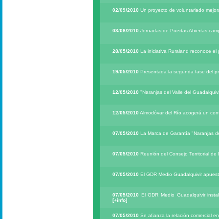
02/09/2010
Un proyecto de voluntariado mejora
03/08/2010
Jornadas de Puertas Abiertas cam
28/05/2010
La iniciativa Ruraland reconoce el
19/05/2010
Presentada la segunda fase del pr
12/05/2010
"Naranjas del Valle del Guadalquivi
12/05/2010
Almodóvar del Río acogerá un centr
07/05/2010
La Marca de Garantía "Naranjas de
07/05/2010
Reunión del Consejo Territorial de
07/05/2010
El GDR Medio Guadalquivir apuest
07/05/2010
El GDR Medio Guadalquivir instal
[+info]
07/05/2010
Se afianza la relación comercial en