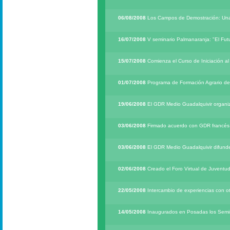
06/08/2008
Los Campos de Demostración: Una h
16/07/2008
V seminario Palmanaranja: "El Futur
15/07/2008
Comienza el Curso de Iniciación a
01/07/2008
Programa de Formación Agrario de
19/06/2008
El GDR Medio Guadalquivir organiza
03/06/2008
Firmado acuerdo con GDR francés pa
03/06/2008
El GDR Medio Guadalquivir difunde
02/06/2008
Creado el Foro Virtual de Juventu
22/05/2008
Intercambio de experiencias con otr
14/05/2008
Inaugurados en Posadas los Semin