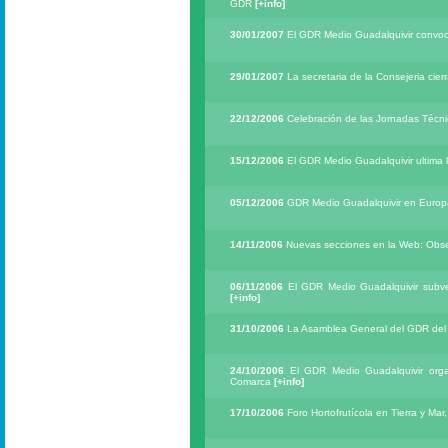
GDR
[+info]
30/01/2007
El GDR Medio Guadalquivir convoc
29/01/2007
La secretaria de la Consejeria cie
22/12/2006
Celebración de las Jornadas Técn
15/12/2006
El GDR Medio Guadalquivir ultima l
05/12/2006
GDR Medio Guadalquivir en Europa
14/11/2006
Nuevas secciones en la Web: Obser
06/11/2006
El GDR Medio Guadalquivir subve
[+info]
31/10/2006
La Asamblea General del GDR del M
24/10/2006
El GDR Medio Guadalquivir organ
Comarca
[+info]
17/10/2006
Foro Hortofrutícola en Tierra y Ma