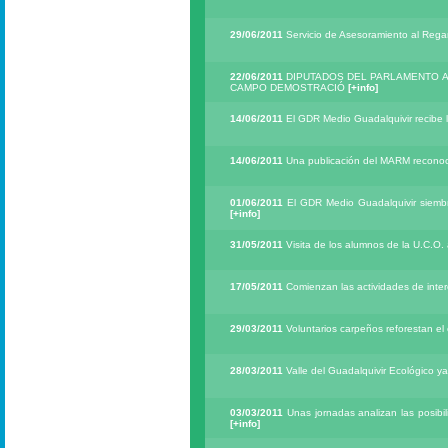
29/06/2011
Servicio de Asesoramiento al Reg
22/06/2011
DIPUTADOS DEL PARLAMENTO AN
CAMPO DEMOSTRACIÓ
[+info]
14/06/2011
El GDR Medio Guadalquivir recibe 
14/06/2011
Una publicación del MARM reconoce
01/06/2011
El GDR Medio Guadalquivir siembr
[+info]
31/05/2011
Visita de los alumnos de la U.C.O
17/05/2011
Comienzan las actividades de inte
29/03/2011
Voluntarios carpeños reforestan e
28/03/2011
Valle del Guadalquivir Ecológico y
03/03/2011
Unas jornadas analizan las posibi
[+info]