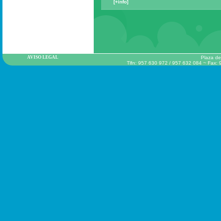
[+info]
AVISO LEGAL
Plaza de
Tlfn: 957 630 972 / 957 632 084 ~ Fax: 