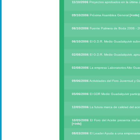
11/10/2006
Proyectos aprobados en la última 
09/10/2006
Próxima Asamblea General
[+info]
06/10/2006
Fuente Palmera de Boda 2006 - 20
06/10/2006
El G.D.R. Medio Guadalquivir subve
02/08/2006
El G.D.R. Medio Guadalquivir, apr
02/08/2006
La empresa Laboratorios Alto Guada
09/06/2006
Actividades del Foro Juventud y 
05/06/2006
El GDR Medio Guadalquivir partici
12/05/2006
La futura marca de calidad del ac
10/05/2006
El Foro del Aceite presenta mañan
[+info]
08/03/2006
El Leader Ayuda a una empresaria 