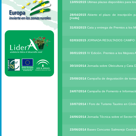
13/05/2015
Ultimas plazas disponibles para lo
28/04/2015
Abierto el plazo de inscripción p
[+info]
31/03/2015
Cata y entrega de Premios a los Me
02/03/2015
JORNADA RESULTADOS CAMPO 
30/01/2015
IV Edición. Premios a los Mejores 
30/10/2014
Jornada sobre Oleicultura y Cata D
25/08/2014
Campaña de degustación de tomate y
24/07/2014
Campaña de Fomento e Información 
10/07/2014
I Foro de Turismo Taurino en Cór
24/06/2014
Jornada Técnica sobre el Sector H
23/06/2014
Bases Concurso Salmorejo Cordo