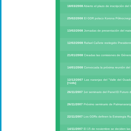
18/03/2008
Abierto el plazo de inscripción del 
25/02/2008
El GDR polaco Korona Północnego 
13/02/2008
Jornadas de presentación del mate
12/02/2008
Rafael Cañete reelegido Presiden
21/01/2008
Creadas las comisiones de Géner
14/01/2008
Convocada la próxima reunión del 
12/12/2007
Las naranjas del "Valle del Guada
[+info]
26/11/2007
1er seminario del Panel:El Futuro 
26/11/2007
Próximo seminario de Palmanaranj
22/11/2007
Los GDRs definen la Estrategia Ru
14/11/2007
El 15 de noviembre se deciden las 