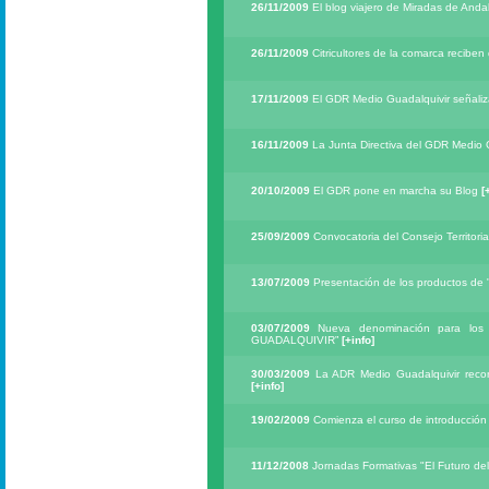
26/11/2009
El blog viajero de Miradas de Andal
26/11/2009
Citricultores de la comarca recib
17/11/2009
El GDR Medio Guadalquivir señaliza
16/11/2009
La Junta Directiva del GDR Medio 
20/10/2009
El GDR pone en marcha su Blog
[
25/09/2009
Convocatoria del Consejo Territoria
13/07/2009
Presentación de los productos de "
03/07/2009
Nueva denominación para los p
GUADALQUIVIR”
[+info]
30/03/2009
La ADR Medio Guadalquivir recon
[+info]
19/02/2009
Comienza el curso de introducción
11/12/2008
Jornadas Formativas "El Futuro del 