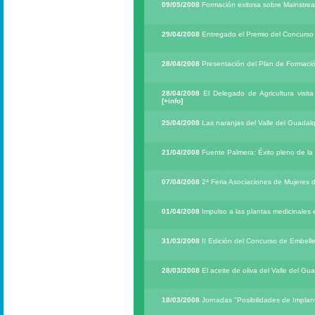
09/05/2008
Formación exitosa sobre Mainstrea
29/04/2008
Entregado el Premio del Concurso
28/04/2008
Presentación del Plan de Formaci
28/04/2008
El Delegado de Agricultura visita
[+info]
25/04/2008
Las naranjas del Valle del Guadalq
21/04/2008
Fuente Palmera: Éxito pleno de la 
07/04/2008
2ª Feria Asociaciones de Mujeres 
01/04/2008
Impulso a las plantas medicinales
31/03/2008
II Edición del Concurso de Embell
28/03/2008
El aceite de oliva del Valle del Gu
18/03/2008
Jornadas "Posibilidades de Implant