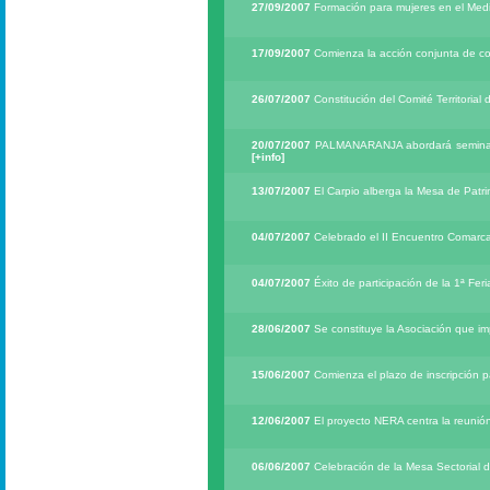
27/09/2007
Formación para mujeres en el Med
17/09/2007
Comienza la acción conjunta de co
26/07/2007
Constitución del Comité Territoria
20/07/2007
PALMANARANJA abordará seminario
[+info]
13/07/2007
El Carpio alberga la Mesa de Patr
04/07/2007
Celebrado el II Encuentro Comarca
04/07/2007
Éxito de participación de la 1ª Fe
28/06/2007
Se constituye la Asociación que imp
15/06/2007
Comienza el plazo de inscripción 
12/06/2007
El proyecto NERA centra la reunión
06/06/2007
Celebración de la Mesa Sectorial 