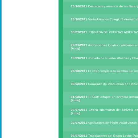
19/10/2011
Destacada presencia de las Naranja
13/10/2011
Visita Alumnos Colegio Salesiano 
30/09/2011
JORNADA DE PUERTAS ABIERTA
26/09/2011
Asociaciones locales colaboran c
[+info]
19/09/2011
Jornada de Puertas Abiertas y Ch
23/08/2011
El GDR completa la siembra del u
09/08/2011
Comienzo de Producción de Hortíc
01/08/2011
El GDR adopta un acuerdo instand
[+info]
22/07/2011
Charla informativa del Servicio 
[+info]
20/07/2011
Agricultores de Pedro Abad visita
06/07/2011
Trabajadores del Grupo Leche Pasc