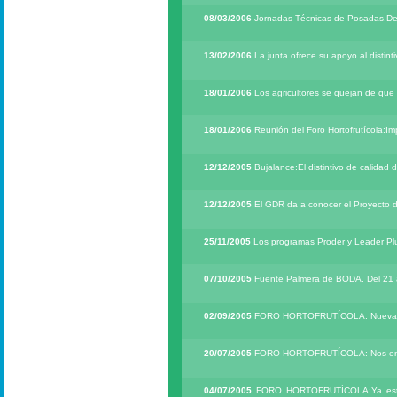
08/03/2006
Jornadas Técnicas de Posadas.Desta
13/02/2006
La junta ofrece su apoyo al distinti
18/01/2006
Los agricultores se quejan de que
18/01/2006
Reunión del Foro Hortofrutícola:Im
12/12/2005
Bujalance:El distintivo de calidad d
12/12/2005
El GDR da a conocer el Proyecto 
25/11/2005
Los programas Proder y Leader Plus
07/10/2005
Fuente Palmera de BODA. Del 21 
02/09/2005
FORO HORTOFRUTÍCOLA: Nueva pro
20/07/2005
FORO HORTOFRUTÍCOLA: Nos enco
04/07/2005
FORO HORTOFRUTÍCOLA:Ya están e