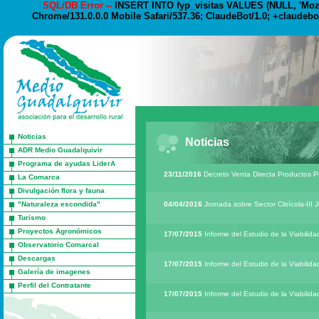
SQL/DB Error --
INSERT INTO fyp_visitas VALUES (NULL, 'Mozil
Chrome/131.0.0.0 Mobile Safari/537.36; ClaudeBot/1.0; +claudebo
Noticias
Noticias
ADR Medio Guadalquivir
Programa de ayudas LiderA
23/11/2016
Decreto Venta Directa Productos P
La Comarca
Divulgación flora y fauna
"Naturaleza escondida"
04/04/2016
Jornada sobre Sector Citrícola-II
Turismo
Proyectos Agronómicos
17/07/2015
Informe del Estudio de la Viabili
Observatorio Comarcal
Descargas
17/07/2015
Informe del Estudio de la Viabilid
Galería de imagenes
Perfil del Contratante
17/07/2015
Informe del Estudio de la Viabilid