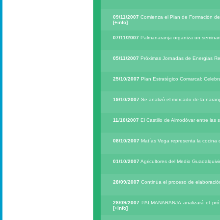
09/11/2007
Comienza el Plan de Formación de 
[+info]
07/11/2007
Palmanaranja organiza un seminario
05/11/2007
Próximas Jornadas de Energias Re
25/10/2007
Plan Estratégico Comarcal: Celebr
19/10/2007
Se analizó el mercado de la naranja
11/10/2007
El Castillo de Almodóvar entre las s
08/10/2007
Matías Vega representa la cocina d
01/10/2007
Agricultores del Medio Guadalquivir
28/09/2007
Continúa el proceso de elaboració
28/09/2007
PALMANARANJA analizará el próxi
[+info]