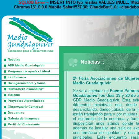
SQL/DB Error --
INSERT INTO fyp_visitas VALUES (NULL, 'Mozil
Chrome/131.0.0.0 Mobile Safari/537.36; ClaudeBot/1.0; +claudebo
Noticias
Noticias ::
ADR Medio Guadalquivir
Programa de ayudas LiderA
La Comarca
2ª Feria Asociaciones de Mujere
Medio Guadalquivir
Divulgación flora y fauna
"Naturaleza escondida"
Se va a celebrar en
Fuente Palmer
Turismo
Guadalquivir
los días 19 y 20 de a
GDR Medio Guadalquivir. Esta edic
Proyectos Agronómicos
diferentes iniciativas que, desd
Observatorio Comarcal
desarrollando, dando cabida, de la 
Descargas
están trabajando para y por mujeres,
el desarrollo de la comarca y fome
Galería de imagenes
disposición unos stands donde la
Perfil del Contratante
además de instalar una sala de expo
con temática de igualdad, y una g
principales. Este encuentro se