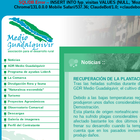
SQL/DB Error --
INSERT INTO fyp_visitas VALUES (NULL, 'Mozil
Chrome/131.0.0.0 Mobile Safari/537.36; ClaudeBot/1.0; +claudebo
Noticias
Noticias ::
ADR Medio Guadalquivir
Programa de ayudas LiderA
La Comarca
RECUPERACIÓN DE LA PLANTAC
Tras las heladas sufridas durante
Divulgación flora y fauna
GDR Medio Guadalquivir, el cultivo 
"Naturaleza escondida"
Turismo
Debido a las bajas temperaturas re
Proyectos Agronómicos
produjeron unos daños considerables
Demostración.
Observatorio Comarcal
Esta planta de origen norteafrican
Descargas
no ha sufrido plagas considerables 
Galería de imagenes
afectado bastante los dos últimos
Perfil del Contratante
frenar su desarrollo cuando la tem
cuenta que en los pasados invier
produjo daños.