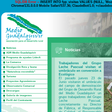
SQL/DB Error --
INSERT INTO fyp_visitas VALUES (NULL, 'Mozil
Chrome/131.0.0.0 Mobile Safari/537.36; ClaudeBot/1.0; +claudebo
Noticias
Noticias ::
ADR Medio Guadalquivir
Programa de ayudas LiderA
La Comarca
Trabajadores del Grupo
Leche Pascual visitan el
Divulgación flora y fauna
umbráculo en conversión a
"Naturaleza escondida"
Ecológico
Turismo
El pasado jueves 23 de
Proyectos Agronómicos
Junio visitaron el umbráculo
del campo de demostración
Observatorio Comarcal
del Grupo de Desarrollo Rural
Descargas
del Medio Guadalquivir un
Galería de imagenes
grupo trabajadores del Grupo
Perfil del Contratante
Leche Pascual,
concretamente su Director
de Fábrica, el Responsable
de Calidad, el Responsable