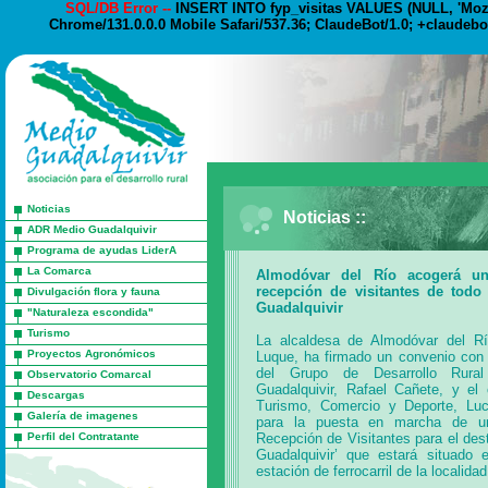
SQL/DB Error --
INSERT INTO fyp_visitas VALUES (NULL, 'Mozil
Chrome/131.0.0.0 Mobile Safari/537.36; ClaudeBot/1.0; +claudebo
Noticias
Noticias ::
ADR Medio Guadalquivir
Programa de ayudas LiderA
La Comarca
Almodóvar del Río acogerá un
recepción de visitantes de todo 
Divulgación flora y fauna
Guadalquivir
"Naturaleza escondida"
Turismo
La alcaldesa de Almodóvar del Rí
Proyectos Agronómicos
Luque, ha firmado un convenio con 
del Grupo de Desarrollo Rura
Observatorio Comarcal
Guadalquivir, Rafael Cañete, y el
Descargas
Turismo, Comercio y Deporte, Luc
Galería de imagenes
para la puesta en marcha de u
Perfil del Contratante
Recepción de Visitantes para el dest
Guadalquivir’ que estará situado 
estación de ferrocarril de la localidad