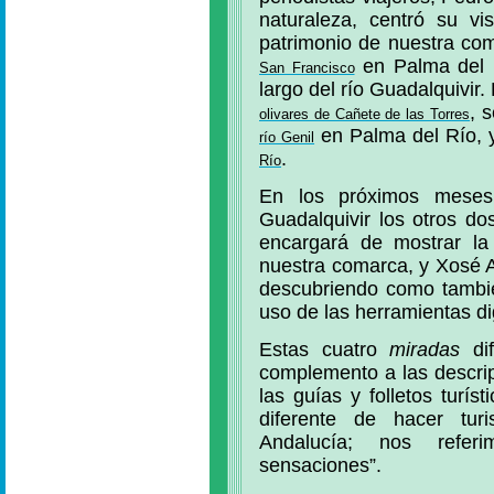
naturaleza, centró su vi
patrimonio de nuestra co
en Palma del 
San Francisco
largo del río Guadalquivir
, 
olivares de Cañete de las Torres
en Palma del Río, y
río Genil
.
Río
En los próximos meses
Guadalquivir los otros d
encargará de mostrar la 
nuestra comarca, y Xosé 
descubriendo como tambié
uso de las herramientas di
Estas cuatro
miradas
dif
complemento a las descri
las guías y folletos turí
diferente de hacer tur
Andalucía; nos refer
sensaciones”.