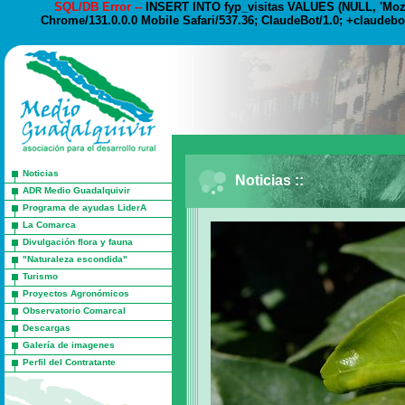
SQL/DB Error --
INSERT INTO fyp_visitas VALUES (NULL, 'Mozil
Chrome/131.0.0.0 Mobile Safari/537.36; ClaudeBot/1.0; +claudebo
Noticias
Noticias ::
ADR Medio Guadalquivir
Programa de ayudas LiderA
La Comarca
Divulgación flora y fauna
"Naturaleza escondida"
Turismo
Proyectos Agronómicos
Observatorio Comarcal
Descargas
Galería de imagenes
Perfil del Contratante