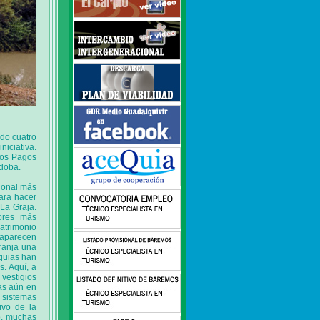
ido cuatro
niciativa.
 los Pagos
rdoba.
cional más
ara hacer
La Graja.
lores más
patrimonio
s aparecen
aranja una
equias han
s. Aquí, a
vestigios
as aún en
s sistemas
ivo de la
o, muchas