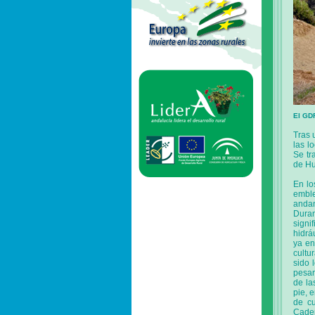
El GDR
Tras 
las l
Se tr
de Hu
En lo
emble
andan
Duran
signi
hidrá
ya en
cultu
sido 
pesar
de la
pie, 
de cu
Caden