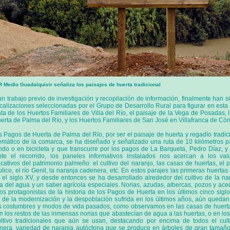
 Medio Guadalquivir señaliza los paisajes de huerta tradicional
un trabajo previo de investigación y recopilación de información, finalmente han s
ocalizaciones seleccionadas por el Grupo de Desarrollo Rural para figurar en esta i
ata de los Huertos Familiares de Villa del Río, el paisaje de la Vega de Posadas,
erta de Palma del Río, y los Huertos Familiares de San José en Villafranca de Có
s Pagos de Huerta de Palma del Río, por ser el paisaje de huerta y regadío tradi
mático de la comarca, se ha diseñado y señalizado una ruta de 10 kilómetros p
do o en bicicleta y que transcurre por los pagos de La Barqueta, Pedro Díaz, y 
te el recorrido, los paneles informativos instalados nos acercan a los va
ficativos del patrimonio palmeño: el cultivo del naranjo, las casas de huertas, el 
ulico, el río Genil, la naranja cadenera, etc. En estos parajes las primeras huerta
 el siglo XV, y desde entonces se ha desarrollado alrededor del cultivo de la n
ra del agua y un saber agrícola especiales. Norias, azudas, albercas, pozos y ac
los protagonistas de la historia de los Pagos de Huerta en los últimos cinco siglo
 de la modernización y la despoblación sufrida en los últimos años, aún quedan 
s costumbres y modos de vida pasados, como observamos en las casas de huert
en los restos de las inmensas norias que abastecían de agua a las huertas, o en lo
ltivo tradicionales que aún se usan, destacando por encima de todos el cult
era, variedad de naranja autóctona que se produce en árboles de gran tamañ