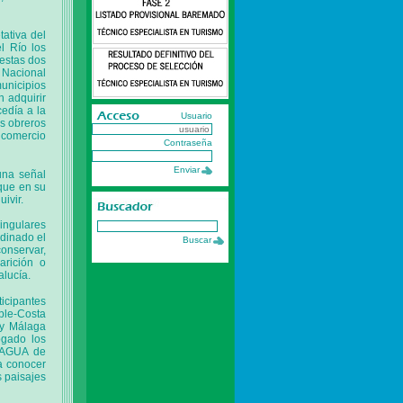
ativa del
l Río los
 estas dos
o Nacional
municipios
n adquirir
edía a la
Usuario
os obreros
o comercio
Contraseña
una señal
 que en su
ivir.
ingulares
dinado el
onservar,
arición o
alucía.
icipantes
ple-Costa
 y Málaga
ogado los
AGUA de
a conocer
s paisajes