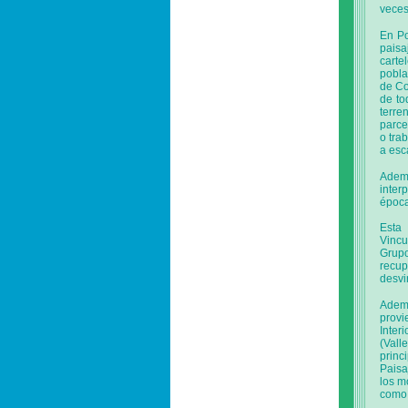
veces
En Po
paisa
carte
pobla
de Co
de to
terre
parce
o tra
a esc
Ademá
inter
época
Esta
Vincu
Grupo
recup
desvi
Ademá
provi
Inter
(Vall
princ
Paisa
los m
como 