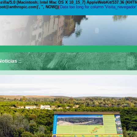
lla/5.0 (Macintosh; Intel Mac OS X 10_15_7) AppleWebKit/537.36 (KHTML
ot@anthropic.com)', '', NOW())
[
Data too long for column 'Visita_navegador'
Noticias ::