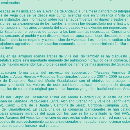
 centenarios.
sadas se ha instalado en la Avenida de Andalucía una mesa panorámica interpret
je de Vega que se ve desde ese punto, mientras que en Villafranca y Villa de
les instalados dan información sobre los llamados “huertos familiares” creados en
ciones. Esta experiencia de los huertos familiares fue desarrollada por el Institut
lonización
en los años cincuenta del siglo pasado y se extendió por numerosos 
da España con el objetivo de apoyar a las familias más necesitadas. Consistía e
nos cercanos al pueblo y con disponibilidad de agua para riego; después se proc
lación, puesta en regadío, y construcción de viviendas. Los huertos se cedían a l
bajadores agrícolas en peor situación económica para el abastecimiento familiar 
ala local.
s, en las antiguas aceñas árabes de Villa del Río también se ha dispuesto 
pretativa sobre este importante elemento del patrimonio hidráulico de la comarca,
 de máximo esplendor fue uno de los molinos harineros más grandes del Guadalqu
 actuación forma parte del proyecto de cooperación "Paisajes Agrarios S
lados al Agua: Huertas y Regadíos Tradicionales", que entre 2007 y 2009 ha coor
 de Desarrollo Rural del Medio Guadalquivir con el objetivo de proteger, c
erar y difundir los valores de este patrimonio cultural en peligro de desap
rtuación de su espíritu original que son las huertas y regadíos tradicionales de And
s del Grupo de Desarrollo Rural del Medio Guadalquivir, el resto de part
enen de Granada (Vega-Sierra Elvira, Altiplano Granadino, y Valle de Lecrín-Tem
ior), Cádiz (Litoral de
la Janda
y Campiña de Jerez), Córdoba (Campiña Sur),
e del Guadalhorce). En cada una de las comarcas participantes se han catal
ipales paisajes agrarios del agua con los que se ha constituido
la Red
PAIS
jes Agrarios del Agua. La intención es aprovechar este sistema en red para dar 
odelos de aprovechamiento agrícola tradicionales en regadío, y promocionar esto
recurso para el turismo rural y natural.