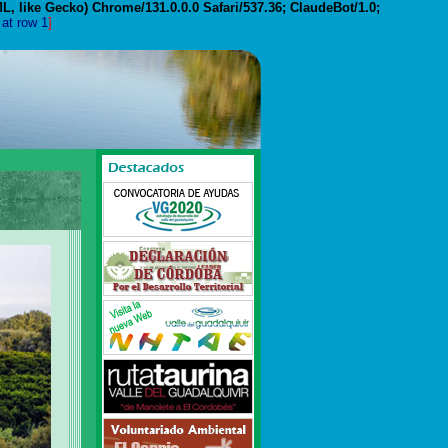
, like Gecko) Chrome/131.0.0.0 Safari/537.36; ClaudeBot/1.0;
 at row 1
]