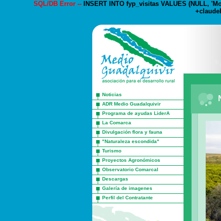
SQL/DB Error --
INSERT INTO fyp_visitas VALUES (NULL, 'Mozi
+claudeb
Noticias
ADR Medio Guadalquivir
Programa de ayudas LiderA
La Comarca
Divulgación flora y fauna
"Naturaleza escondida"
Turismo
Proyectos Agronómicos
Observatorio Comarcal
Descargas
Galería de imagenes
Perfil del Contratante