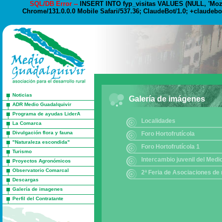
SQL/DB Error --
INSERT INTO fyp_visitas VALUES (NULL, 'Mozil
Chrome/131.0.0.0 Mobile Safari/537.36; ClaudeBot/1.0; +claudebo
Noticias
Galería de imágenes
ADR Medio Guadalquivir
Programa de ayudas LiderA
Localidades
La Comarca
Divulgación flora y fauna
Foro Hortofrutícola
"Naturaleza escondida"
Foro Hortofrutícola 1
Turismo
Intercambio juvenil del Medi
Proyectos Agronómicos
Observatorio Comarcal
2ª Feria de Asociaciones de 
Descargas
Galería de imagenes
Perfil del Contratante